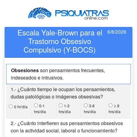
Escala Yale-Brown para el
6/8/2026
Trastorno Obsesivo
Compulsivo (Y-BOCS)
Obsesiones
son pensamientos frecuentes,
indeseados e intrusivos.
1.- ¿Cuánto tiempo le ocupan los pensamientos,
dudas patológicas o imágenes obsesivas?
0-1
1-3
3-8
≥ 8
0 hr/día
hrs/día
hrs/día
hrs/día
hrs/día
2.- ¿Cuánto interfieren sus pensamientos obsesivos
con la actividad social, laboral o funcionamiento?