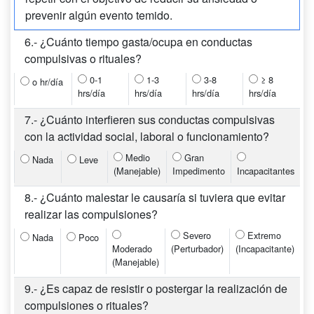
prevenir algún evento temido.
6.- ¿Cuánto tiempo gasta/ocupa en conductas
compulsivas o rituales?
0-1
1-3
3-8
≥ 8
o hr/día
hrs/día
hrs/día
hrs/día
hrs/día
7.- ¿Cuánto interfieren sus conductas compulsivas
con la actividad social, laboral o funcionamiento?
Medio
Gran
Nada
Leve
(Manejable)
Impedimento
Incapacitantes
8.- ¿Cuánto malestar le causaría si tuviera que evitar
realizar las compulsiones?
Severo
Extremo
Nada
Poco
Moderado
(Perturbador)
(Incapacitante)
(Manejable)
9.- ¿Es capaz de resistir o postergar la realización de
compulsiones o rituales?