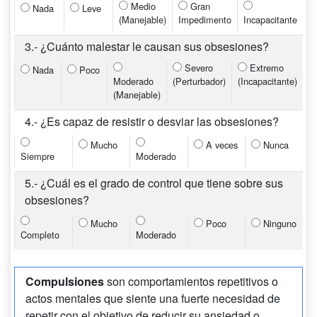
Medio
Gran
Nada
Leve
(Manejable)
Impedimento
Incapacitante
3.- ¿Cuánto malestar le causan sus obsesiones?
Severo
Extremo
Nada
Poco
Moderado
(Perturbador)
(Incapacitante)
(Manejable)
4.- ¿Es capaz de resistir o desviar las obsesiones?
Mucho
A veces
Nunca
Siempre
Moderado
5.- ¿Cuál es el grado de control que tiene sobre sus
obsesiones?
Mucho
Poco
Ninguno
Completo
Moderado
Compulsiones
son comportamientos repetitivos o
actos mentales que siente una fuerte necesidad de
repetir con el objetivo de reducir su ansiedad o